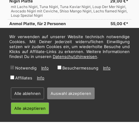
Nigiri Platte
29,00 €*
mit Lachs Nigiri, Tuna Nigiri, Tuna Kaviar Nigiri, Loup Der Mer Nigiri,
Avocado Nigiri mit Ceviche, Shiso Mango Nigiri, Lachs flamed Nigiri,
Loup Spezial Nigiri
Anmol Platte, für 2 Personen
55,00 €*
mit Lachs Kaviar Roll, Beef Gamba Roll, Green Roll, Chicken Roll,
Gamba Maki, Gurke Maki Spezial, Spezial Nigiri Lachs und Tuna
Wir verwenden auf unserer Website technisch notwendige
Cookies. Mit Deiner jederzeit widerruflichen Einwilligung
Tennzo Überraschungsplatte, für 4 Personen
95,00 €*
setzen wir zudem Cookies ein, um wiederholte Besuche und
Lassen Sie unsere Sushi-Meister überraschen
Klicks auf Affiliate-Links zu erkennen. Weitere Informationen
und bringen Freude bei Ihnen
findest Du in unseren
Datenschutzhinweisen
.
Jetzt hier bestellen
Notwendig
Info
Besuchermessung
Info
Affiliates
Info
* Alle Preise in Euro inkl. gesetzl. MwSt. Abbildungen können ggf. abweichen.
Informationen zu Inhalts- und Zusatzstoffen finden Sie unter
i
Alle ablehnen
Auswahl akzeptieren
Alle akzeptieren
Home
·
Impressum
·
Datenschutzhinweise
·
AGB
© 2026 Tennzo - Hosting by
restablo.de