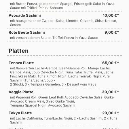
mit Butter, Ponzu, gebackenem Spargel, Frisée-gelb Salat in Yuzu-
Sauce mit Trüffel-Ponzu-Schaum
Avocado Sashimi
10,00 €*
mit hausgemachter Zwiebel-Salsa, Limette, Olivenöl, Shiso-Kresse,
Sesam
Rote Beete Sashimi
9,00 €*
mit verschiedenen Salate, Trüffel-Ponzu in Yuzu-Sauce
Platten
Tennzo Platte
65,00 €*
mit flambierten Lachs-Gamba, Beef-Gamba Roll, Mango Lachs,
Gamba Maki, Loup Ceviche Nigiri, Tuna Tatar Trüffel Maki, Lachs
Frischkäse Maki, Tuna Kimchi Nigiri, Lachs Teriyaki Nigiri, Pure
Sashimi (Tuna/Lachs/Loup -
2 Stück), 3 x Tempura Garnelen, 3 x Dessert vom Haus
Veggie Platte
39,00 €*
mit Peperoni Roll, Green Leaf Roll, Avocado Ceviche Salsa, Gurke
Avocado Cream Maki, Shiso Gurke Nigiri,
Tempura Spargel Nigiri, Avocado Sashimi
Tokyo Platte
29,00 €*
mit Lachs California, Tuna/Lachs Nigiri, 2 x Lachs Sashimi, 2 x Tuna
Sashimi