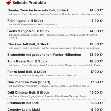
Beliebte Produkte
Gamba Ceviche Avocado Roll, 8 Stück
14,00 €*
mit Gamba, Gurke, Avocado, Avocado-Topping im Ceviche, weißer und schwarzer Sesam
Frühlingsrolle, 5 Stück
5,00 €*
mit Mini-Frühlingsrollen und Haus-Mayonnaise
Lachs Mango Roll, 8 Stück
14,00 €*
mit Lachs, Avocado, Gurke, Lachs-Topping in Mango-Mayonnaise-Sauce mit Spring
Crunchy
Chicken Hell Roll, 8 Stück
13,00 €*
mit Chicken, Gurke, Avocado, Paprika-Topping, Mayonnaise, Sriracha im rotem Sesam
Bratnudeln mit gebackenem Panko-Hähnchen
13,00 €*
Tuna Kaviar Roll, 8 Stück
16,00 €*
mit Gamba, Gurke, Avocado, Tuna-Topping in Trüffel-Mayonnaise, auch mit Keta-Kaviar
Ponzu Beef Roll, 8 Stück
17,00 €*
mit Gamba, Avocado, Gurke, Beef Sashimi Style in Trüffel-Butter
Nua Phad Gra Prau (scharf)
17,50 €*
mit gebratenem Rindfleisch, Peperoni, Paprika, Zwiebel, Basilikum in Thai-Art
Grill Chicken Roll, 8 Stück
15,00 €*
mit Gurke, Peperoni, gegrilltem Chicken im Shiso-Kresse-Topping, Teriyaki
Bratnudeln mit Ente
15,50 €*
Crunchy Lachs Maki
9,00 €*